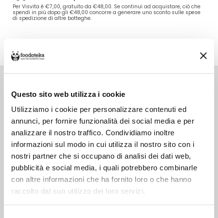
Per Visvita è €7,00, gratuito da €48,00. Se continui ad acquistare, ciò che
spendi in più dopo gli €48,00 concorre a generare uno sconto sulle spese
di spedizione di altre botteghe.
DETTAGLI
VALORI NUTRIZIONALI
ALLERGENI
INGREDIENTI
Farina integrale di grano tenero biologico.
Questo sito web utilizza i cookie
CONSERVAZIONE
Conservare in un luogo fresco e asciutto.
Utilizziamo i cookie per personalizzare contenuti ed
CARATTERISTICHE
Prodotto in Italia
annunci, per fornire funzionalità dei social media e per
NOTE
analizzare il nostro traffico. Condividiamo inoltre
E’ una farina ottenuta con la macinazione a pietra.
Contiene una minore quantità di crusca rispetto alla farina
informazioni sul modo in cui utilizza il nostro sito con i
integrale, al suo interno si trova anche il germe di grano.
nostri partner che si occupano di analisi dei dati web,
Molto profumata e gustosa è indicata per la produzione di
pane e pizza.
pubblicità e social media, i quali potrebbero combinarle
con altre informazioni che ha fornito loro o che hanno
SKU
11311
raccolto dal suo utilizzo dei loro servizi.
TIPO DI CONFEZIONE
Busta di carta