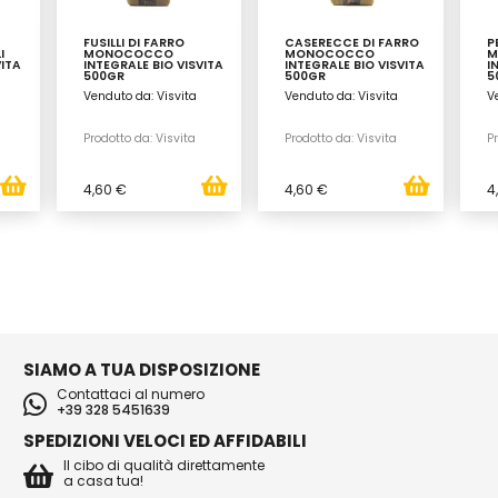
FUSILLI DI FARRO
CASERECCE DI FARRO
P
I
MONOCOCCO
MONOCOCCO
M
VITA
INTEGRALE BIO VISVITA
INTEGRALE BIO VISVITA
I
500GR
500GR
5
Venduto da: Visvita
Venduto da: Visvita
V
Prodotto da: Visvita
Prodotto da: Visvita
Pr
4,60 €
4,60 €
4
SIAMO A TUA DISPOSIZIONE
Contattaci al numero
+39 328 5451639
SPEDIZIONI VELOCI ED AFFIDABILI
Il cibo di qualità direttamente
a casa tua!