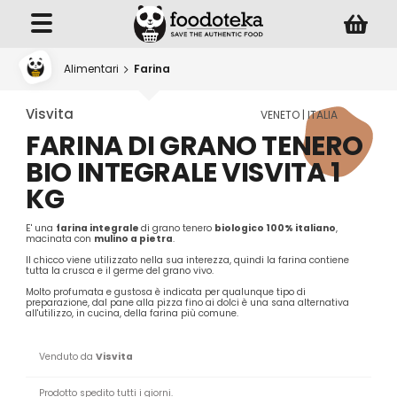
Alimentari
Farina
Visvita
VENETO | ITALIA
FARINA DI GRANO TENERO
BIO INTEGRALE VISVITA 1
KG
E' una
farina integrale
di grano tenero
biologico 100% italiano
,
macinata con
mulino a pietra
.
Il chicco viene utilizzato nella sua interezza, quindi la farina contiene
tutta la crusca e il germe del grano vivo.
Molto profumata e gustosa è indicata per qualunque tipo di
preparazione, dal pane alla pizza fino ai dolci è una sana alternativa
all'utilizzo, in cucina, della farina più comune.
Venduto da
Visvita
Prodotto spedito tutti i giorni.