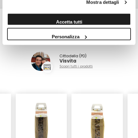
PESO NETTO
1,0 kg
Mostra dettagli
Accetta tutti
Scopri altri prodotti di
Personalizza
Visvita
Cittadella (PD)
Visvita
Scopri tutti i prodotti