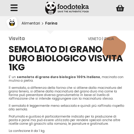
Alimentari
Farina
Visvita
VENETO | ITALIA
SEMOLATO DI GRANO
DURO BIOLOGICO VISVITA
1KG
E' un
semolato di grano duro biologico 100% italiano
, macinato con
mulino a pietra.
Il semolato, a differenza della farina che si ottiene dalla macinatura del
grano tenero, si ottiene dalla macinatura del grano duro ma come la
farina può presentare diversa granulometria in base al livello di
raffinazione che si intende raggiungere con la macinatura stessa.
Il semolato è leggermente meno setacciato e quindi più raffinato rispetto
alla semola.
Profumato e gustoso è particolarmente indicato per la produzione di
pasta e pane ma può essere utilizzato per rendere speciali anche altre
ricette come gli gnocchi alla romana, le panature e gratinature.
La confezione è da 1 kg.