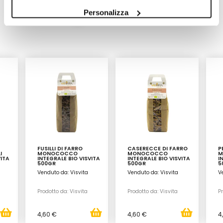
Visvita
Personalizza
Scopri tutti i prodotti
FUSILLI DI FARRO
CASERECCE DI FARRO
P
I
MONOCOCCO
MONOCOCCO
M
VITA
INTEGRALE BIO VISVITA
INTEGRALE BIO VISVITA
I
500GR
500GR
5
Venduto da: Visvita
Venduto da: Visvita
V
Prodotto da: Visvita
Prodotto da: Visvita
Pr
4,60 €
4,60 €
4