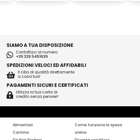
SIAMO A TUA DISPOSIZIONE
Contattaci al numero
+39 328 5451639
SPEDIZIONI VELOCI ED AFFIDABILI
Il cibo di qualità direttamente
a casa tua!
PAGAMENTI SICURI E CERTIFICATI
Utilizza la tua carta di
credito senza pensieri!
Alimentari
Come funziona la spesa
Cantina
online
Da Non Perdere
Diventa venditore