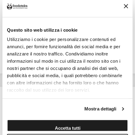
Costo di spedizione
Per Visvita è €7,00, gratuito da €48,00. Se continui ad acquistare, ciò che
Questo sito web utilizza i cookie
spendi in più dopo gli €48,00 concorre a generare uno sconto sulle spese
di spedizione di altre botteghe.
Utilizziamo i cookie per personalizzare contenuti ed
annunci, per fornire funzionalità dei social media e per
analizzare il nostro traffico. Condividiamo inoltre
ULTERIORI INFO
DETTAGLI
VALORI NUTRIZIONALI
informazioni sul modo in cui utilizza il nostro sito con i
ALLERGENI
nostri partner che si occupano di analisi dei dati web,
pubblicità e social media, i quali potrebbero combinarle
granulometria
con altre informazioni che ha fornito loro o che hanno
raccolto dal suo utilizzo dei loro servizi.
Mostra dettagli
Scopri altri prodotti di
Visvita
Accetta tutti
Cittadella (PD)