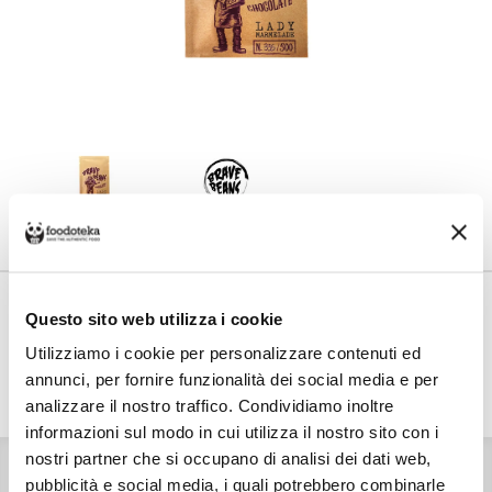
Share on
Costo di spedizione
Questo sito web utilizza i cookie
Per Chocolate For Family è €7,00, gratuito da €50,00. Se continui ad
acquistare, ciò che spendi in più dopo gli €50,00 concorre a generare uno
Utilizziamo i cookie per personalizzare contenuti ed
sconto sulle spese di spedizione di altre botteghe.
annunci, per fornire funzionalità dei social media e per
analizzare il nostro traffico. Condividiamo inoltre
informazioni sul modo in cui utilizza il nostro sito con i
nostri partner che si occupano di analisi dei dati web,
INGREDIENTI
Pasta di cacao (Perù), zucchero.
pubblicità e social media, i quali potrebbero combinarle