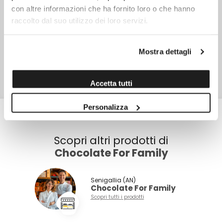
CARATTERISTICHE
con altre informazioni che ha fornito loro o che hanno
Prodotto in Italia
raccolto dal suo utilizzo dei loro servizi.
NOTE
Può contenere frutta a guscio, latte, glutine.
SKU
15064
Mostra dettagli
TIPO DI CONFEZIONE
Busta di carta
Accetta tutti
PESO NETTO
12,0 gr
Personalizza
Scopri altri prodotti di
Chocolate For Family
Senigallia (AN)
Chocolate For Family
Scopri tutti i prodotti