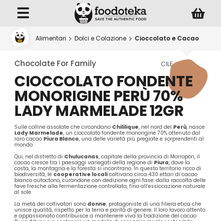
Alimentari
Dolci e Colazione
Cioccolato e Cacao
Chocolate For Family
CILE
CIOCCOLATO FONDENTE
MONORIGINE PERÙ 70%
LADY MARMELADE 12GR
Sulle colline assolate che circondano
Chililique
, nel nord del
Perù
, nasce
Lady Marmelade
, un cioccolato fondente monorigine 70% ottenuto dal
raro cacao
Piura Blanco
, una delle varietà più pregiate e sorprendenti al
mondo.
Qui, nel distretto di
Chulucanas
, capitale della provincia di Morropón, il
cacao cresce tra i paesaggi variegati della regione di
Piura
, dove la
costa, la montagna e la foresta si incontrano. In questo territorio ricco di
biodiversità, le
cooperative locali
coltivano circa 430 ettari di cacao
bianco autoctono, curandone con dedizione ogni fase: dalla raccolta delle
fave fresche alla fermentazione controllata, fino all’essiccazione naturale
al sole.
La metà dei coltivatori sono
donne
, protagoniste di una filiera etica che
unisce qualità, rispetto per la terra e parità di genere. Il loro lavoro attento
e appassionato contribuisce a mantenere viva la tradizione del cacao