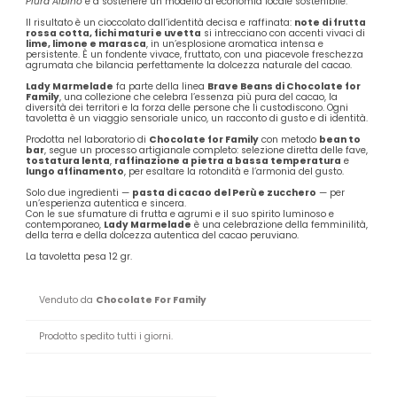
Piura Albino
e a sostenere un modello di economia locale sostenibile.
Il risultato è un cioccolato dall’identità decisa e raffinata:
note di frutta
rossa cotta, fichi maturi e uvetta
si intrecciano con accenti vivaci di
lime, limone e marasca
, in un’esplosione aromatica intensa e
persistente. È un fondente vivace, fruttato, con una piacevole freschezza
agrumata che bilancia perfettamente la dolcezza naturale del cacao.
Lady Marmelade
fa parte della linea
Brave Beans di Chocolate for
Family
, una collezione che celebra l’essenza più pura del cacao, la
diversità dei territori e la forza delle persone che li custodiscono. Ogni
tavoletta è un viaggio sensoriale unico, un racconto di gusto e di identità.
Prodotta nel laboratorio di
Chocolate for Family
con metodo
bean to
bar
, segue un processo artigianale completo: selezione diretta delle fave,
tostatura lenta
,
raffinazione a pietra a bassa temperatura
e
lungo affinamento
, per esaltare la rotondità e l’armonia del gusto.
Solo due ingredienti —
pasta di cacao del Perù e zucchero
— per
un’esperienza autentica e sincera.
Con le sue sfumature di frutta e agrumi e il suo spirito luminoso e
contemporaneo,
Lady Marmelade
è una celebrazione della femminilità,
della terra e della dolcezza autentica del cacao peruviano.
La tavoletta pesa 12 gr.
Venduto da
Chocolate For Family
Prodotto spedito tutti i giorni.