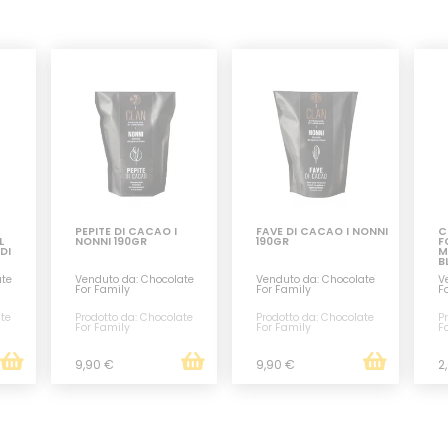
PEPITE DI CACAO I
FAVE DI CACAO I NONNI
C
L
NONNI 190GR
190GR
F
DI
M
B
ate
Venduto da: Chocolate
Venduto da: Chocolate
V
For Family
For Family
F
ate
Prodotto da: Chocolate
Prodotto da: Chocolate
P
For Family
For Family
F
9,90 €
9,90 €
2