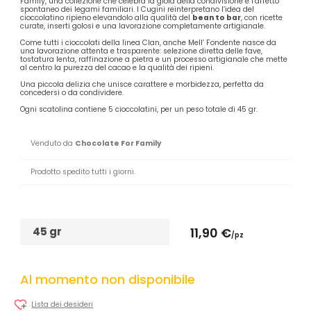
Family, una collezione che celebra la gioia della condivisione e l’affetto
spontaneo dei legami familiari. I Cugini reinterpretano l’idea del
cioccolatino ripieno elevandolo alla qualità del
bean to bar
, con ricette
curate, inserti golosi e una lavorazione completamente artigianale.
Come tutti i cioccolati della linea Clan, anche Mell’ Fondente nasce da
una lavorazione attenta e trasparente: selezione diretta delle fave,
tostatura lenta, raffinazione a pietra e un processo artigianale che mette
al centro la purezza del cacao e la qualità dei ripieni.
Una piccola delizia che unisce carattere e morbidezza, perfetta da
concedersi o da condividere.
Ogni scatolina contiene 5 cioccolatini, per un peso totale di 45 gr.
Venduto da
Chocolate For Family
Prodotto spedito tutti i giorni.
45 gr
11,90 €
/pz
Al momento non disponibile
Lista dei desideri