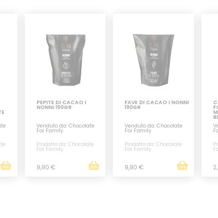
PEPITE DI CACAO I
FAVE DI CACAO I NONNI
C
NONNI 190GR
190GR
F
TE
M
B
ate
Venduto da: Chocolate
Venduto da: Chocolate
V
For Family
For Family
F
ate
Prodotto da: Chocolate
Prodotto da: Chocolate
P
For Family
For Family
F
9,90 €
9,90 €
2