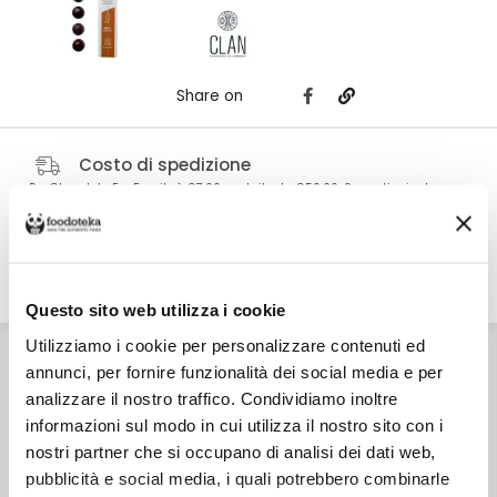
Share on
Costo di spedizione
Per Chocolate For Family è €7,00, gratuito da €50,00. Se continui ad
acquistare, ciò che spendi in più dopo gli €50,00 concorre a generare uno
sconto sulle spese di spedizione di altre botteghe.
DETTAGLI
ALLERGENI
Questo sito web utilizza i cookie
Utilizziamo i cookie per personalizzare contenuti ed
INGREDIENTI
Caramello morbido (zucchero, PANNA 35%, BURRO, sale,
annunci, per fornire funzionalità dei social media e per
baccelli di vaniglia), Cioccolato fondente 65% (massa di
cacao, zucchero, burro di cacao, lecitina di girasole),
analizzare il nostro traffico. Condividiamo inoltre
Cioccolato al latte (zucchero, burro di cacao, massa di
informazioni sul modo in cui utilizza il nostro sito con i
cacao, LATTE magro in polvere, LATTE intero in polvere,
baccelli di vaniglia), pasta di NOCCIOLE, pralinato di
nostri partner che si occupano di analisi dei dati web,
nocciole (NOCCIOLE, zucchero).
pubblicità e social media, i quali potrebbero combinarle
CARATTERISTICHE