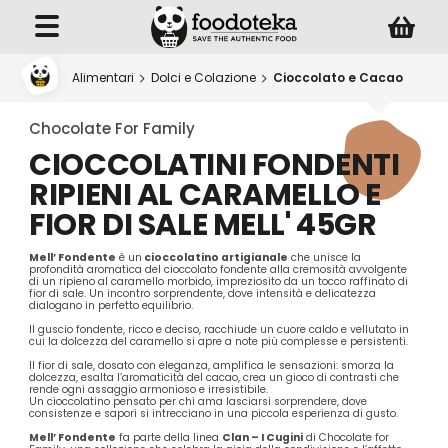
Alimentari
Dolci e Colazione
Cioccolato e Cacao
Chocolate For Family
CIOCCOLATINI FONDENTI
RIPIENI AL CARAMELLO E
FIOR DI SALE MELL' 45GR
Mell’ Fondente
è un
cioccolatino artigianale
che unisce la
profondità aromatica del cioccolato fondente alla cremosità avvolgente
di un ripieno al caramello morbido, impreziosito da un tocco raffinato di
fior di sale. Un incontro sorprendente, dove intensità e delicatezza
dialogano in perfetto equilibrio.
Il guscio fondente, ricco e deciso, racchiude un cuore caldo e vellutato in
cui la dolcezza del caramello si apre a note più complesse e persistenti.
Il fior di sale, dosato con eleganza, amplifica le sensazioni: smorza la
dolcezza, esalta l’aromaticità del cacao, crea un gioco di contrasti che
rende ogni assaggio armonioso e irresistibile.
Un cioccolatino pensato per chi ama lasciarsi sorprendere, dove
consistenze e sapori si intrecciano in una piccola esperienza di gusto.
Mell’ Fondente
fa parte della linea
Clan – I Cugini
di Chocolate for