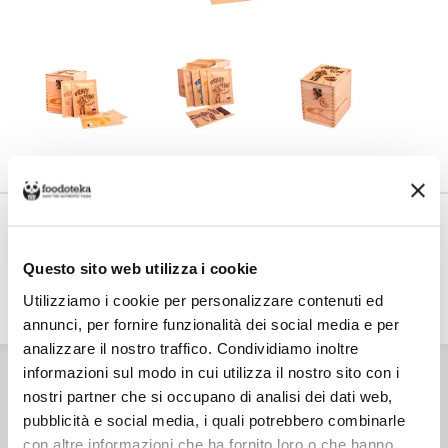
Share on
Costo di spedizione
Per Chocolate For Family è €7,00, gratuito da €50,00. Se continui ad
acquistare, ciò che spendi in più dopo gli €50,00 concorre a generare uno
Questo sito web utilizza i cookie
sconto sulle spese di spedizione di altre botteghe.
Utilizziamo i cookie per personalizzare contenuti ed
annunci, per fornire funzionalità dei social media e per
analizzare il nostro traffico. Condividiamo inoltre
INGREDIENTI
informazioni sul modo in cui utilizza il nostro sito con i
Pasta di cacao varie origini,zucchero. Burro di cacao (Cile),
nostri partner che si occupano di analisi dei dati web,
zucchero.
CARATTERISTICHE
pubblicità e social media, i quali potrebbero combinarle
Prodotto in Italia
con altre informazioni che ha fornito loro o che hanno