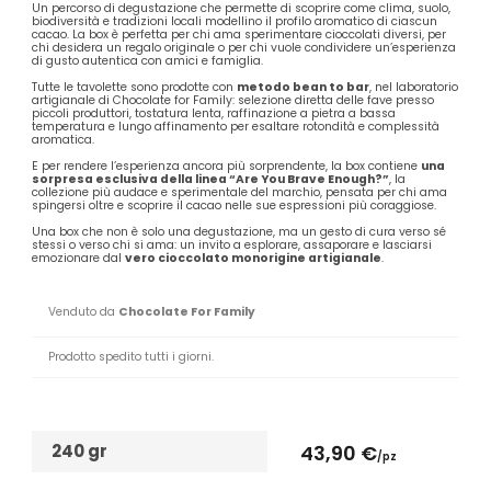
Un percorso di degustazione che permette di scoprire come clima, suolo,
biodiversità e tradizioni locali modellino il profilo aromatico di ciascun
cacao. La box è perfetta per chi ama sperimentare cioccolati diversi, per
chi desidera un regalo originale o per chi vuole condividere un’esperienza
di gusto autentica con amici e famiglia.
Tutte le tavolette sono prodotte con
metodo bean to bar
, nel laboratorio
artigianale di Chocolate for Family: selezione diretta delle fave presso
piccoli produttori, tostatura lenta, raffinazione a pietra a bassa
temperatura e lungo affinamento per esaltare rotondità e complessità
aromatica.
E per rendere l’esperienza ancora più sorprendente, la box contiene
una
sorpresa esclusiva della linea “Are You Brave Enough?”
, la
collezione più audace e sperimentale del marchio, pensata per chi ama
spingersi oltre e scoprire il cacao nelle sue espressioni più coraggiose.
Una box che non è solo una degustazione, ma un gesto di cura verso sé
stessi o verso chi si ama: un invito a esplorare, assaporare e lasciarsi
emozionare dal
vero cioccolato monorigine artigianale
.
Venduto da
Chocolate For Family
Prodotto spedito tutti i giorni.
240 gr
43,90 €
/pz