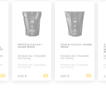
PEPITE DI CACAO I
FAVE DI CACAO I NONNI
C
L
NONNI 190GR
190GR
F
DI
M
B
ate
Venduto da: Chocolate
Venduto da: Chocolate
V
For Family
For Family
F
ate
Prodotto da: Chocolate
Prodotto da: Chocolate
P
For Family
For Family
F
9,90 €
9,90 €
2