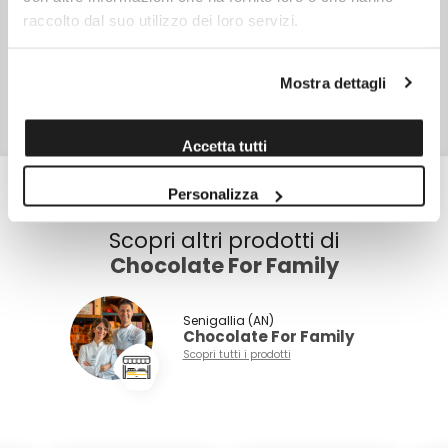
NOTE
raccolto dal suo utilizzo dei loro servizi.
Può contenere frutta a guscio, latte, glutine.
SKU
15071
Mostra dettagli
TIPO DI CONFEZIONE
Busta di carta
PESO NETTO
240,0 gr
Accetta tutti
Personalizza
Scopri altri prodotti di
Chocolate For Family
Senigallia (AN)
Chocolate For Family
Scopri tutti i prodotti