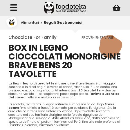
Alimentari
Regali Gastronomici
Chocolate For Family
PROVENIENZE VARIE.
BOX IN LEGNO
CIOCCOLATI MONORIGINE
BRAVE BENS 20
TAVOLETTE
La
Box in legno di tavolette monorigine
Brave Beans è un viaggio
sensoriale in dieci origini diverse di cacao, racchiuso in una confezione
preziosa e ricca di significato. All’interno trovi
20 tavolette
— due per
ciascuna varietà — per esplorare, passo dopo passo, l’
anima autentica
del cacao
nelle sue molteplici espressioni.
La scatola, realizzata in legno naturale e impreziosita dal logo
Brave
Beans
“marchiato a fuoco”, è pensata per celebrare l’artigianalità e la
cura che caratterizzano l’intera collezione. Ogni tavoletta racconta il
carattere del suo territorio d’origine: dalle foreste rigogliose del
Madagascar alla selvaggia Mata Atlântica brasiliana, dalla complessità
speziata dell’India ai profumi luminosi del Perù, fino alle note profonde di
Ecuador, Colombia, Tanzania e Vietnam.