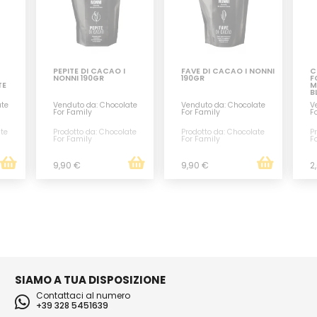
PEPITE DI CACAO I
FAVE DI CACAO I NONNI
C
NONNI 190GR
190GR
F
TE
M
B
ate
Venduto da: Chocolate
Venduto da: Chocolate
V
For Family
For Family
F
ate
Prodotto da: Chocolate
Prodotto da: Chocolate
P
For Family
For Family
F
9,90 €
9,90 €
2
SIAMO A TUA DISPOSIZIONE
Contattaci al numero
+39 328 5451639