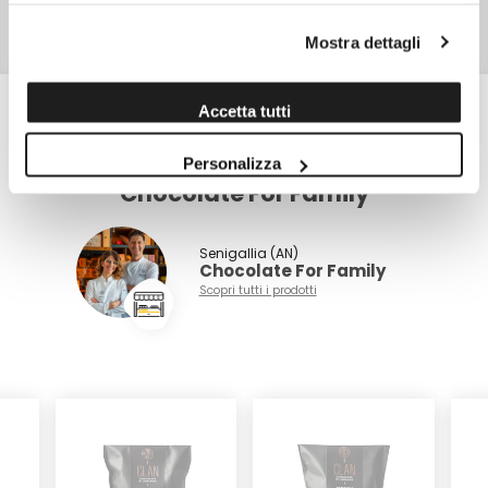
TIPO DI CONFEZIONE
Scatola di cartone
Mostra dettagli
PESO NETTO
95,0 gr
Accetta tutti
Scopri altri prodotti di
Personalizza
Chocolate For Family
Senigallia (AN)
Chocolate For Family
Scopri tutti i prodotti