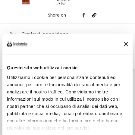
Share on
Costo di spedizione
Per Chocolate For Family è €7,00, gratuito da €50,00. Se continui ad
acquistare, ciò che spendi in più dopo gli €50,00 concorre a generare uno
sconto sulle spese di spedizione di altre botteghe.
Questo sito web utilizza i cookie
INGREDIENTI
Utilizziamo i cookie per personalizzare contenuti ed
Cioccolato fondente 70% [Massa di cacao, zucchero, burro
annunci, per fornire funzionalità dei social media e per
di cacao] amarene candite [amarene, zucchero] (possibile
presenza di noccioli), destrosio, ciliegie liofilizzate.
analizzare il nostro traffico. Condividiamo inoltre
CARATTERISTICHE
informazioni sul modo in cui utilizza il nostro sito con i
Prodotto in Italia
NOTE
nostri partner che si occupano di analisi dei dati web,
Può contenere frutta a guscio (pistacchi, mandorle,
pubblicità e social media, i quali potrebbero combinarle
nocciole).
con altre informazioni che ha fornito loro o che hanno
SKU
15100
raccolto dal suo utilizzo dei loro servizi.