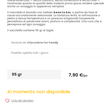
ricette essenziali — senza coloranti, senza conservanti e senza OGM —
mostrando quanto la qualità della materia prima possa rendere speciale
anche un assaggio in apparenza semplice.
Il cioccolato è lavorato con metodo
bean to bar
, a partire da fave di
cacao accuratamente selezionate. La tostatura lenta, la raffinazione a
pietra a bassa temperatura e un processo artigianale trasparente
permettono di preservare aromi, profumi e complessità. Una cura che si
percepisce ad ogni assaggio.
Il sacchetto contiene 95 gr di biglie.
Venduto da
Chocolate For Family
Prodotto spedito tutti i giorni.
95 gr
7,90 €
/pz
Al momento non disponibile
Lista dei desideri