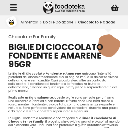
Alimentari
Dolci e Colazione
Cioccolato e Cacao
Chocolate For Family
BIGLIE DI CIOCCOLATO
FONDENTE E AMARENE
95GR
Le
Biglie di Cioccolato Fondente e Amarene
uniscono l’intensità
profonda del cioccolato fondente 70% di origine Perù alla dolcezza vivace
delle amarene semicandite. Ogni piccola sfera offre un contrasto
delizioso tra il carattere del fondente e la freschezza fruttata
dell’amarena, creando un gusto equilibrato, pieno e sorprendente fin dal
primo morso.
Realizzate
artigianalmente
, queste biglie sono pensate per chi ama
una dolcezza autentica e non banale: il frutto dona una nota fresca e
rossa, mentre il fondente avvolge tutto con una persistenza elegante e
naturale. Sono perfette da condividere, da concedersi durante una pausa
o da regalare a chi apprezza sapori intensi e genuini.
Le Biglie Fondente e Amarene appartengono alla
linea il Kocciolato di
Chocolate for Family
, il progetto che avvicina grandi e piccoli al mondo
del cioccolato vero. Una linea che promuove il gusto autentico attraverso