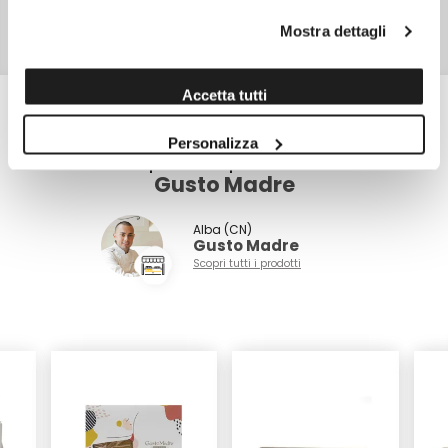
TIPO DI CONFEZIONE
Scatola di cartone
Mostra dettagli
PESO NETTO
750,0 gr
Accetta tutti
Personalizza
Scopri altri prodotti di
Gusto Madre
Alba (CN)
Gusto Madre
Scopri tutti i prodotti