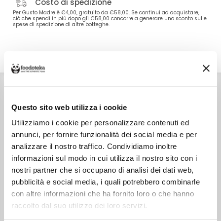
Costo di spedizione
Per Gusto Madre è €4,00, gratuito da €58,00. Se continui ad acquistare,
ciò che spendi in più dopo gli €58,00 concorre a generare uno sconto sulle
spese di spedizione di altre botteghe.
DETTAGLI
VALORI NUTRIZIONALI
ALLERGENI
INGREDIENTI
Farina di frumento, acqua, burro, cioccolato bianco 11%
(zucchero, burro di cacao, latte in polvere, siero di latte in
polvere, emulsionante: lecitina di soia, aroma naturale di
Questo sito web utilizza i cookie
vaniglia), zucchero, tuorlo d'uovo di categoria A, lampone
candito 8%(zucchero, lamponi, sciroppo di glucosio),
Utilizziamo i cookie per personalizzare contenuti ed
pistacchio siciliano 7%, lievito madre da rinfresco (farina di
annunci, per fornire funzionalità dei social media e per
frumento, acqua), pasta al limone (limoni, zucchero,
sciroppo di glucosio), miele italiano, sale di Trapani, malto
analizzare il nostro traffico. Condividiamo inoltre
d'orzo (malto d'orzo, mais), vaniglia in bacche.
informazioni sul modo in cui utilizza il nostro sito con i
CONSERVAZIONE
Conservare in un luogo fresco e asciutto non superiore a
nostri partner che si occupano di analisi dei dati web,
20°C.
pubblicità e social media, i quali potrebbero combinarle
CARATTERISTICHE
Prodotto in Italia
con altre informazioni che ha fornito loro o che hanno
raccolto dal suo utilizzo dei loro servizi.
SKU
14488