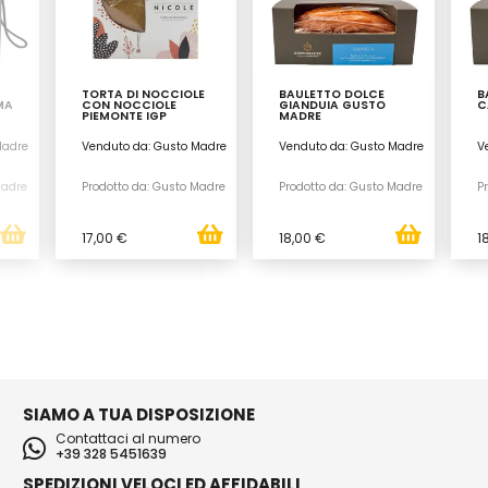
TORTA DI NOCCIOLE
BAULETTO DOLCE
B
MA
CON NOCCIOLE
GIANDUIA GUSTO
C
PIEMONTE IGP
MADRE
Madre
Venduto da: Gusto Madre
Venduto da: Gusto Madre
V
Madre
Prodotto da: Gusto Madre
Prodotto da: Gusto Madre
P
17,00 €
18,00 €
1
SIAMO A TUA DISPOSIZIONE
Contattaci al numero
+39 328 5451639
SPEDIZIONI VELOCI ED AFFIDABILI