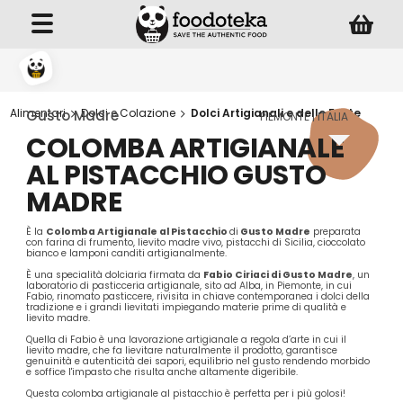
Alimentari
Dolci e Colazione
Dolci Artigianali e delle Feste
Gusto Madre
PIEMONTE | ITALIA
COLOMBA ARTIGIANALE
AL PISTACCHIO GUSTO
MADRE
È la
Colomba Artigianale al Pistacchio
di
Gusto Madre
preparata
con farina di frumento, lievito madre vivo, pistacchi di Sicilia, cioccolato
bianco e lamponi canditi artigianalmente.
È una specialità dolciaria firmata da
Fabio Ciriaci di Gusto Madre
, un
laboratorio di pasticceria artigianale, sito ad Alba, in Piemonte, in cui
Fabio, rinomato pasticcere, rivisita in chiave contemporanea i dolci della
tradizione e i grandi lievitati impiegando materie prime di qualità e
lievito madre.
Quella di Fabio è una lavorazione artigianale a regola d’arte in cui il
lievito madre, che fa lievitare naturalmente il prodotto, garantisce
genuinità e autenticità dei sapori, equilibrio nel gusto rendendo morbido
e soffice l'impasto che risulta anche altamente digeribile.
Questa colomba artigianale al pistacchio è perfetta per i più golosi!