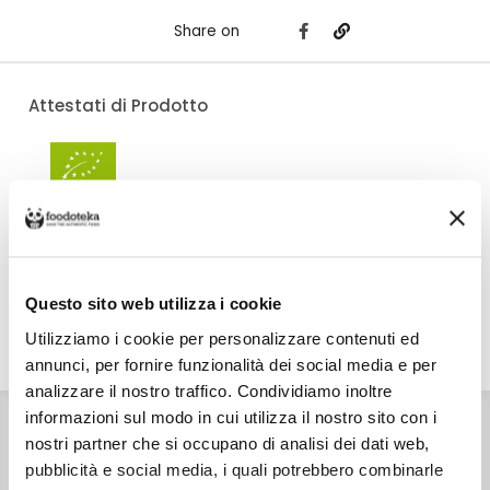
Share on
Attestati di Prodotto
Costo di spedizione
Per Pagnotta è Salute è €6,00, gratuito da €60,00. Se continui ad
acquistare, ciò che spendi in più dopo gli €60,00 concorre a generare uno
sconto sulle spese di spedizione di altre botteghe.
Questo sito web utilizza i cookie
Utilizziamo i cookie per personalizzare contenuti ed
DETTAGLI
VALORI NUTRIZIONALI
ALLERGENI
annunci, per fornire funzionalità dei social media e per
analizzare il nostro traffico. Condividiamo inoltre
INGREDIENTI
informazioni sul modo in cui utilizza il nostro sito con i
Farina integrale di grano saraceno bio 89%, olio
nostri partner che si occupano di analisi dei dati web,
extravergine di oliva bio 9%, sale, agente lievitante
(bicarbonato di sodio).
pubblicità e social media, i quali potrebbero combinarle
CONSERVAZIONE