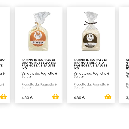
BIO
FARINA INTEGRALE DI
FARINA INTEGRALE DI
S
GRANO RUSSELLO BIO
GRANO TIMILIA BIO
G
TE
PAGNOTTA È SALUTE
PAGNOTTA È SALUTE
P
1KG
1KG
1
a è
Venduto da: Pagnotta è
Venduto da: Pagnotta è
V
Salute
Salute
S
a è
Prodotto da: Pagnotta è
Prodotto da: Pagnotta è
P
Salute
Salute
S
4,80 €
4,80 €
3