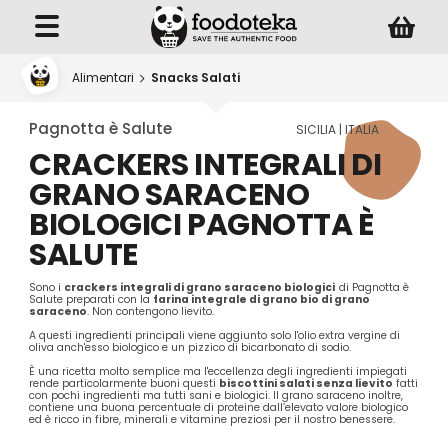
Alimentari
Snacks Salati
Pagnotta è Salute
SICILIA | ITALIA
CRACKERS INTEGRALI DI
GRANO SARACENO
BIOLOGICI PAGNOTTA È
SALUTE
Sono i
crackers integrali di grano saraceno biologici
di Pagnotta è
Salute preparati con la
farina integrale di grano bio di grano
saraceno
. Non contengono lievito.
A questi ingredienti principali viene aggiunto solo l'olio extra vergine di
oliva anch'esso biologico e un pizzico di bicarbonato di sodio.
È una ricetta molto semplice ma l'eccellenza degli ingredienti impiegati
rende particolarmente buoni questi
biscottini salati senza lievito
fatti
con pochi ingredienti ma tutti sani e biologici. Il grano saraceno inoltre,
contiene una buona percentuale di proteine dall’elevato valore biologico
ed è ricco in fibre, minerali e vitamine preziosi per il nostro benessere.