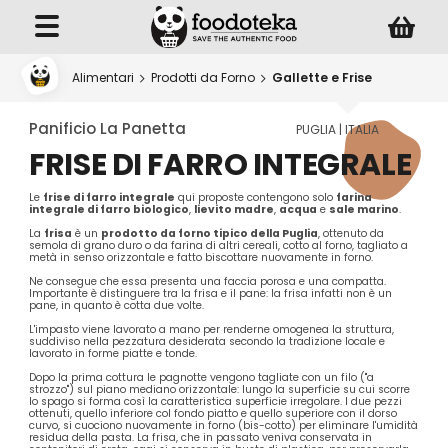
Alimentari
Prodotti da Forno
Gallette e Frise
Panificio La Panetta
PUGLIA | ITALIA
FRISE DI FARRO INTEGRALE
Le
frise di farro integrale
qui proposte contengono solo
farina
integrale di farro biologico
,
lievito madre
,
acqua
e
sale marino
.
La
frisa
è un
prodotto da forno tipico della Puglia
, ottenuto da
semola di grano duro o da farina di altri cereali, cotto al forno, tagliato a
metà in senso orizzontale e fatto biscottare nuovamente in forno.
Ne consegue che essa presenta una faccia porosa e una compatta.
Importante è distinguere tra la frisa e il pane: la frisa infatti non è un
pane, in quanto è cotta due volte.
L'impasto viene lavorato a mano per renderne omogenea la struttura,
suddiviso nella pezzatura desiderata secondo la tradizione locale e
lavorato in forme piatte e tonde.
Dopo la prima cottura le pagnotte vengono tagliate con un filo ("a
strozzo") sul piano mediano orizzontale: lungo la superficie su cui scorre
lo spago si forma così la caratteristica superficie irregolare. I due pezzi
ottenuti, quello inferiore col fondo piatto e quello superiore con il dorso
curvo, si cuociono nuovamente in forno (bis-cotto) per eliminare l'umidità
residua della pasta. La frisa, che in passato veniva conservata in