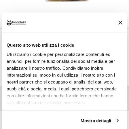
Share on
Costo di spedizione
Per Panificio La Panetta è €6,00, gratuito da €38,00. Se continui ad
Questo sito web utilizza i cookie
acquistare, ciò che spendi in più dopo gli €38,00 concorre a generare uno
sconto sulle spese di spedizione di altre botteghe.
Utilizziamo i cookie per personalizzare contenuti ed
annunci, per fornire funzionalità dei social media e per
analizzare il nostro traffico. Condividiamo inoltre
ULTERIORI INFO
DETTAGLI
VALORI NUTRIZIONALI
informazioni sul modo in cui utilizza il nostro sito con i
ALLERGENI
RECENSIONI
nostri partner che si occupano di analisi dei dati web,
pubblicità e social media, i quali potrebbero combinarle
La
Panetta di Altamura
è un panificio storico in cui
Giuseppe
,
con altre informazioni che ha fornito loro o che hanno
l’attuale proprietario, porta avanti la tradizione di panificazione
avviata dal nonno e condotta poi dal padre.
raccolto dal suo utilizzo dei loro servizi.
Mostra dettagli