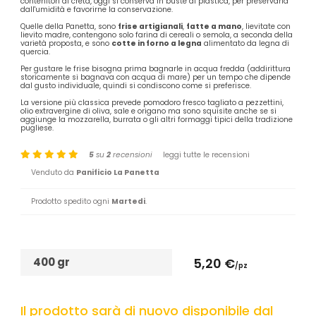
contenitori di creta, oggi si conserva in buste di plastica, per preservarla
dall'umidità e favorirne la conservazione.
Quelle della Panetta, sono
frise artigianali
,
fatte a mano
, lievitate con
lievito madre, contengono solo farina di cereali o semola, a seconda della
varietà proposta, e sono
cotte in forno a legna
alimentato da legna di
quercia.
Per gustare le frise bisogna prima bagnarle in acqua fredda (addirittura
storicamente si bagnava con acqua di mare) per un tempo che dipende
dal gusto individuale, quindi si condiscono come si preferisce.
La versione più classica prevede pomodoro fresco tagliato a pezzettini,
olio extravergine di oliva, sale e origano ma sono squisite anche se si
aggiunge la mozzarella, burrata o gli altri formaggi tipici della tradizione
pugliese.
5
su
2
recensioni
leggi tutte le recensioni
Venduto da
Panificio La Panetta
Prodotto spedito ogni
Martedi
.
400 gr
5,20 €
/pz
Il prodotto sarà di nuovo disponibile dal