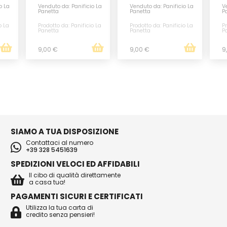
o La
Venduto da: Panificio La
Venduto da: Panificio La
Ve
Panetta
Panetta
P
o La
Prodotto da: Panificio La
Prodotto da: Panificio La
Pr
Panetta
Panetta
P
9,00 €
9,00 €
9
SIAMO A TUA DISPOSIZIONE
Contattaci al numero
+39 328 5451639
SPEDIZIONI VELOCI ED AFFIDABILI
Il cibo di qualità direttamente
a casa tua!
PAGAMENTI SICURI E CERTIFICATI
Utilizza la tua carta di
credito senza pensieri!