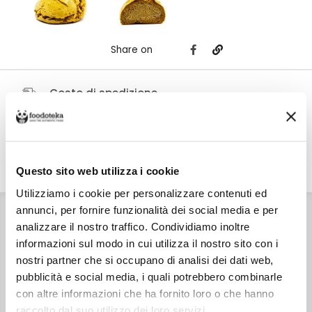
Share on
Costo di spedizione
Per Panificio La Panetta è €6,00, gratuito da €38,00. Se continui ad
acquistare, ciò che spendi in più dopo gli €38,00 concorre a generare uno
sconto sulle spese di spedizione di altre botteghe.
Questo sito web utilizza i cookie
DETTAGLI
VALORI NUTRIZIONALI
ALLERGENI
RECENSIONI
Utilizziamo i cookie per personalizzare contenuti ed
INGREDIENTI
annunci, per fornire funzionalità dei social media e per
Farina ai cereali (grano tenero, grano tostato, segale, orzo,
analizzare il nostro traffico. Condividiamo inoltre
semi di lino, semi di girasole, semi di soia, semola di grano
duro), lievito madre, acqua, sale marino.
informazioni sul modo in cui utilizza il nostro sito con i
CONSERVAZIONE
nostri partner che si occupano di analisi dei dati web,
Conservare a temperatura ambiente, in un luogo asciutto
al riparo da fonti di calore.
pubblicità e social media, i quali potrebbero combinarle
CARATTERISTICHE
con altre informazioni che ha fornito loro o che hanno
Prodotto in Italia - Prodotto in Italia
raccolto dal suo utilizzo dei loro servizi.