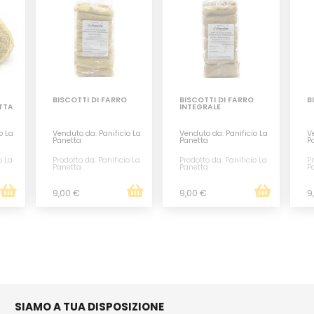
BISCOTTI DI FARRO
BISCOTTI DI FARRO
B
ETTA
INTEGRALE
o La
Venduto da: Panificio La
Venduto da: Panificio La
Ve
Panetta
Panetta
P
o La
Prodotto da: Panificio La
Prodotto da: Panificio La
Pr
Panetta
Panetta
P
9,00 €
9,00 €
9
SIAMO A TUA DISPOSIZIONE