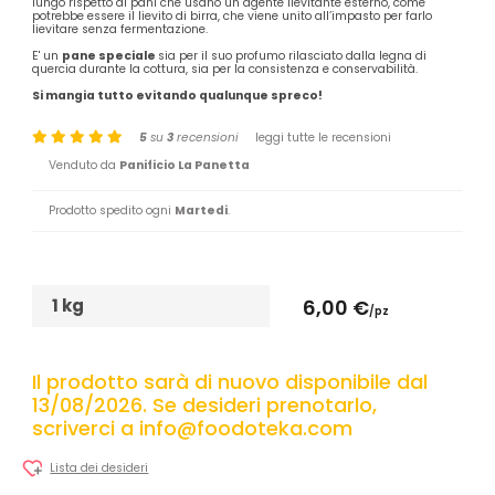
lungo rispetto ai pani che usano un agente lievitante esterno, come
potrebbe essere il lievito di birra, che viene unito all’impasto per farlo
lievitare senza fermentazione.
E' un
pane speciale
sia per il suo profumo rilasciato dalla legna di
quercia durante la cottura, sia per la consistenza e conservabilità.
Si mangia tutto evitando qualunque spreco!
5
su
3
recensioni
leggi tutte le recensioni
Venduto da
Panificio La Panetta
Prodotto spedito ogni
Martedi
.
1 kg
6,00 €
/pz
Il prodotto sarà di nuovo disponibile dal
13/08/2026. Se desideri prenotarlo,
scriverci a info@foodoteka.com
Lista dei desideri