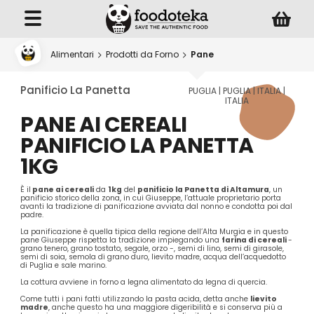
Alimentari
Prodotti da Forno
Pane
Panificio La Panetta
PUGLIA | PUGLIA | ITALIA |
ITALIA
PANE AI CEREALI
PANIFICIO LA PANETTA
1KG
È il
pane ai cereali
da
1kg
del
panificio la
Panetta di Altamura
, un
panificio storico della zona, in cui Giuseppe, l’attuale proprietario porta
avanti la tradizione di panificazione avviata dal nonno e condotta poi dal
padre.
La panificazione è quella tipica della regione dell’Alta Murgia e in questo
pane Giuseppe rispetta la tradizione impiegando una
farina di cereali
-
grano tenero, grano tostato, segale, orzo -, semi di lino, semi di girasole,
semi di soia, semola di grano duro, lievito madre, acqua dell’acquedotto
di Puglia e sale marino.
La cottura avviene in forno a legna alimentato da legna di quercia.
Come tutti i pani fatti utilizzando la pasta acida, detta anche
lievito
madre
, anche questo ha una maggiore digeribilità e si conserva più a