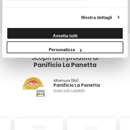
SKU
11154
TIPO DI CONFEZIONE
Busta di cellophane
Mostra dettagli
PESO NETTO
1,0 kg
Accetta tutti
Personalizza
Scopri altri prodotti di
Panificio La Panetta
Altamura (BA)
Panificio La Panetta
Scopri tutti i prodotti