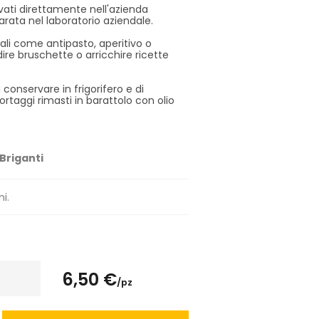
tivati direttamente nell'azienda
arata nel laboratorio aziendale.
eali come antipasto, aperitivo o
e bruschette o arricchire ricette
i conservare in frigorifero e di
i ortaggi rimasti in barattolo con olio
 Briganti
ni.
6,50 €
/pz