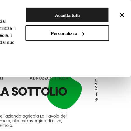
Contattaci
Registrati
Accetta tutti
ial
ilizza il
Personalizza
edia, i
INFOTEKA
CIBO AUTENTICO
 dal suo
ti
Share on
ABRUZZO | ITALIA
LA SOTTOLIO
ell'azienda agricola La Tavola dei
ela, olio extravergine di oliva,
emolo.