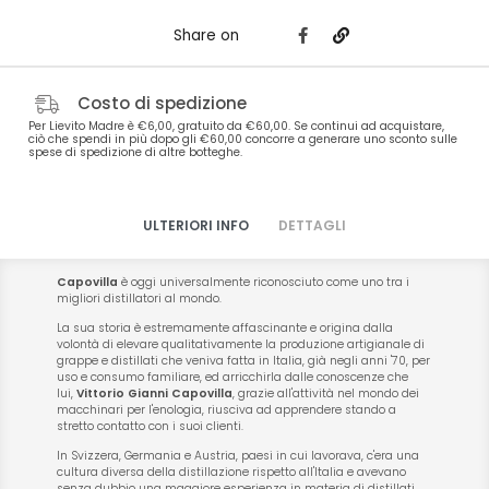
Share on
Costo di spedizione
Per Lievito Madre è €6,00, gratuito da €60,00. Se continui ad acquistare,
ciò che spendi in più dopo gli €60,00 concorre a generare uno sconto sulle
spese di spedizione di altre botteghe.
ULTERIORI INFO
DETTAGLI
Capovilla
è oggi universalmente riconosciuto come uno tra i
migliori distillatori al mondo.
La sua storia è estremamente affascinante e origina dalla
volontà di elevare qualitativamente la produzione artigianale di
grappe e distillati che veniva fatta in Italia, già negli anni '70, per
uso e consumo familiare, ed arricchirla dalle conoscenze che
lui,
Vittorio Gianni Capovilla
, grazie all'attività nel mondo dei
macchinari per l'enologia, riusciva ad apprendere stando a
stretto contatto con i suoi clienti.
In Svizzera, Germania e Austria, paesi in cui lavorava, c'era una
cultura diversa della distillazione rispetto all'Italia e avevano
senza dubbio una maggiore esperienza in materia di distillati.