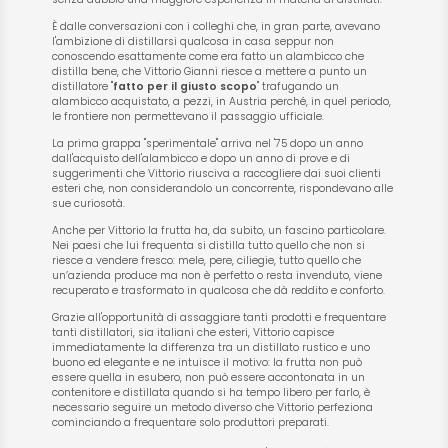
È dalle conversazioni con i colleghi che, in gran parte, avevano
l'ambizione di distillarsi qualcosa in casa seppur non
conoscendo esattamente come era fatto un alambicco che
distilla bene, che Vittorio Gianni riesce a mettere a punto un
distillatore "
fatto per il giusto scopo
" trafugando un
alambicco acquistato, a pezzi, in Austria perché, in quel periodo,
le frontiere non permettevano il passaggio ufficiale.
La prima grappa "sperimentale" arriva nel '75 dopo un anno
dall'acquisto dell'alambicco e dopo un anno di prove e di
suggerimenti che Vittorio riusciva a raccogliere dai suoi clienti
esteri che, non considerandolo un concorrente, rispondevano alle
sue curiosotà.
Anche per Vittorio la frutta ha, da subito, un fascino particolare.
Nei paesi che lui frequenta si distilla tutto quello che non si
riesce a vendere fresco: mele, pere, ciliegie, tutto quello che
un’azienda produce ma non è perfetto o resta invenduto, viene
recuperato e trasformato in qualcosa che dà reddito e conforto.
Grazie all'opportunità di assaggiare tanti prodotti e frequentare
tanti distillatori, sia italiani che esteri, Vittorio capisce
immediatamente la differenza tra un distillato rustico e uno
buono ed elegante e ne intuisce il motivo: la frutta non può
essere quella in esubero, non può essere accontonata in un
contenitore e distillata quando si ha tempo libero per farlo, è
necessario seguire un metodo diverso che Vittorio perfeziona
cominciando a frequentare solo produttori preparati.