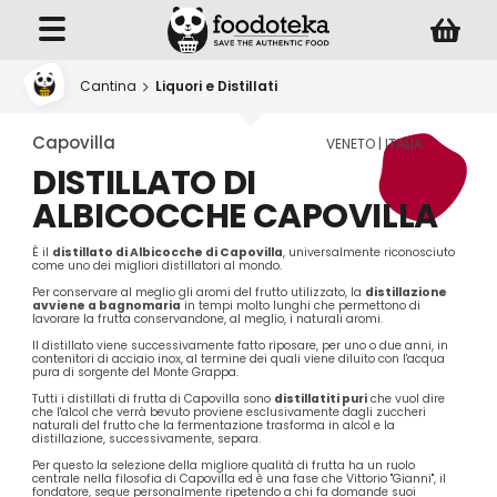
Cantina
Liquori e Distillati
Capovilla
VENETO | ITALIA
DISTILLATO DI
ALBICOCCHE CAPOVILLA
È il
distillato di Albicocche di Capovilla
, universalmente riconosciuto
come uno dei migliori distillatori al mondo.
Per conservare al meglio gli aromi del frutto utilizzato, la
distillazione
avviene a bagnomaria
in tempi molto lunghi che permettono di
lavorare la frutta conservandone, al meglio, i naturali aromi.
Il distillato viene successivamente fatto riposare, per uno o due anni, in
contenitori di acciaio inox, al termine dei quali viene diluito con l'acqua
pura di sorgente del Monte Grappa.
Tutti i distillati di frutta di Capovilla sono
distillatiti puri
che vuol dire
che l'alcol che verrà bevuto proviene esclusivamente dagli zuccheri
naturali del frutto che la fermentazione trasforma in alcol e la
distillazione, successivamente, separa.
Per questo la selezione della migliore qualità di frutta ha un ruolo
centrale nella filosofia di Capovilla ed è una fase che Vittorio "Gianni", il
fondatore, segue personalmente ripetendo a chi fa domande suoi