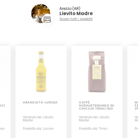
Arezzo (AR)
Lievito Madre
Scopri tutti i prodotti
ARANCIATA-LURISIA
CAFFÈ
M
OCI
HUEHUETENANGO IN
F
CHICCHI TRINCI 1KG
2
Venduto da: Lievito
Venduto da: Lievito
Ve
Madre
Madre
M
Noci
Prodotto da: Lurisia
Prodotto da: Trinci
Pr