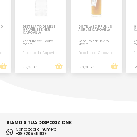
LO
DISTILLATO DI MELE
DISTILLATO PRUNUS
G
GRAVENSTEINER
AURUM CAPOVILLA
C
CAPOVILLA
Venduto da: Lievito
Venduto da: Lievito
Ve
Madre
Madre
M
la
Prodotto da: Capovilla
Prodotto da: Capovilla
Pr
75,00 €
130,00 €
5
SIAMO A TUA DISPOSIZIONE
Contattaci al numero
+39 328 5451639