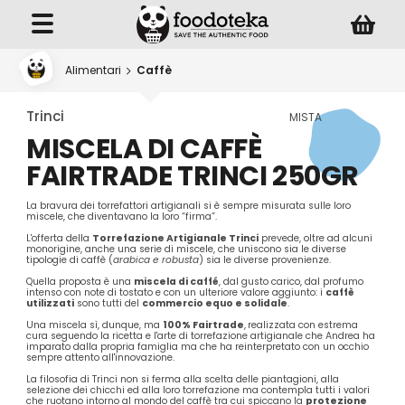
Alimentari
Caffè
Trinci
MISTA
MISCELA DI CAFFÈ
FAIRTRADE TRINCI 250GR
La bravura dei torrefattori artigianali si è sempre misurata sulle loro
miscele, che diventavano la loro “firma”.
L'offerta della
Torrefazione Artigianale Trinci
prevede, oltre ad alcuni
monorigine, anche una serie di miscele, che uniscono sia le diverse
tipologie di caffè (
arabica e robusta
) sia le diverse provenienze.
Quella proposta è una
miscela di caffé
, dal gusto carico, dal profumo
intenso con note di tostato e con un ulteriore valore aggiunto: i
caffè
utilizzati
sono tutti del
commercio equo e solidale
.
Una miscela sì, dunque, ma
100% Fairtrade
,
realizzata con estrema
cura seguendo la ricetta e l'arte di torrefazione artigianale che Andrea ha
imparato dalla propria famiglia ma che ha reinterpretato con un occhio
sempre attento all'innovazione.
La filosofia di Trinci non si ferma alla scelta delle piantagioni, alla
selezione dei chicchi ed alla loro torrefazione ma contempla tutti i valori
che ruotano intorno al mondo del caffè tra cui spiccano la
protezione