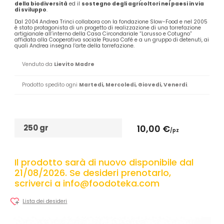
della biodiversità
ed il
sostegno degli agricoltori nei paesi in via
di sviluppo
.
Dal 2004 Andrea Trinci collabora con la fondazione Slow-Food e nel 2005
è stato protagonista di un progetto di realizzazione di una torrefazione
artigianale all’interno della Casa Circondariale “Lorusso e Cotugno”
affidata alla Cooperativa sociale Pausa Café e a un gruppo di detenuti, ai
quali Andrea insegna l’arte della torrefazione.
Venduto da
Lievito Madre
Prodotto spedito ogni
Martedi, Mercoledi, Giovedi, Venerdi
.
250 gr
10,00 €
/pz
Il prodotto sarà di nuovo disponibile dal
21/08/2026. Se desideri prenotarlo,
scriverci a info@foodoteka.com
Lista dei desideri