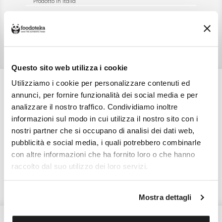
Prodotto in Italia
SKU
10139
TIPO DI CONFEZIONE
Busta
PESO NETTO
250,0 gr
Questo sito web utilizza i cookie
Utilizziamo i cookie per personalizzare contenuti ed
annunci, per fornire funzionalità dei social media e per
analizzare il nostro traffico. Condividiamo inoltre
Scopri altri prodotti di
informazioni sul modo in cui utilizza il nostro sito con i
Lievito Madre
nostri partner che si occupano di analisi dei dati web,
pubblicità e social media, i quali potrebbero combinarle
Arezzo (AR)
Lievito Madre
con altre informazioni che ha fornito loro o che hanno
Scopri tutti i prodotti
raccolto dal suo utilizzo dei loro servizi.
Mostra dettagli