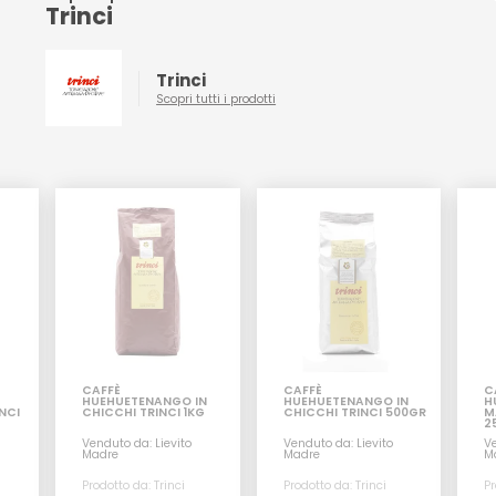
Trinci
Trinci
Scopri tutti i prodotti
CAFFÈ
CAFFÈ
C
HUEHUETENANGO IN
HUEHUETENANGO IN
H
NCI
CHICCHI TRINCI 1KG
CHICCHI TRINCI 500GR
M
2
Venduto da: Lievito
Venduto da: Lievito
Ve
Madre
Madre
M
Prodotto da: Trinci
Prodotto da: Trinci
Pr