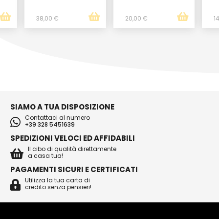
38,00 €
20,00 €
1
SIAMO A TUA DISPOSIZIONE
Contattaci al numero
+39 328 5451639
SPEDIZIONI VELOCI ED AFFIDABILI
Il cibo di qualità direttamente
a casa tua!
PAGAMENTI SICURI E CERTIFICATI
Utilizza la tua carta di
credito senza pensieri!