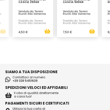
CASCIA 250GR
CASCIA 500GR
D
Venduto da: Terreni
Venduto da: Terreni
V
a
Riuniti Alta Valnerina
Riuniti Alta Valnerina
Ri
Prodotto da: Terreni
Prodotto da: Terreni
Pr
a
Riuniti Alta Valnerina
Riuniti Alta Valnerina
Ri
4,50 €
7,50 €
8
SIAMO A TUA DISPOSIZIONE
Contattaci al numero
+39 328 5451639
SPEDIZIONI VELOCI ED AFFIDABILI
Il cibo di qualità direttamente
a casa tua!
PAGAMENTI SICURI E CERTIFICATI
Utilizza la tua carta di