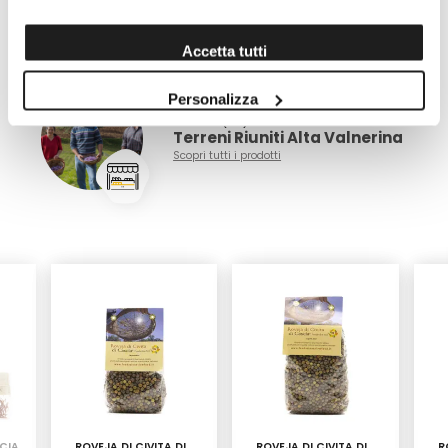
Scopri altri prodotti di
Accetta tutti
Terreni Riuniti Alta Valnerina
Personalizza
Cascia (PG)
Terreni Riuniti Alta Valnerina
Scopri tutti i prodotti
CIA
ROVEJA DI CIVITA DI
ROVEJA DI CIVITA DI
R