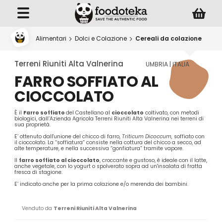
Alimentari
Dolci e Colazione
Cereali da colazione
Terreni Riuniti Alta Valnerina
UMBRIA | ITALIA
FARRO SOFFIATO AL
CIOCCOLATO
È il
Farro soffiato
del Castellano al
c
ioccolato
coltivato, con metodi
biologici, dall’Azienda Agricola Terreni Riuniti Alta Valnerina nei terreni di
sua proprietà.
E’ ottenuto dall'unione del chicco di farro,
Triticum Dicoccum,
soffiato con
il cioccolato. La “soffiatura” consiste nella cottura del chicco a secco, ad
alte temperature, e nella successiva “gonfiatura” tramite vapore.
Il
farro soffiato al cioccolato
, croccante e gustoso, è ideale con il latte,
anche vegetale, con lo yogurt o spolverato sopra ad un'insalata di fratta
fresca di stagione.
E’ indicato anche per la prima colazione e/o merenda dei bambini.
Venduto da
Terreni Riuniti Alta Valnerina