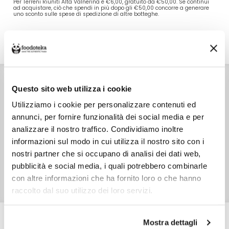
Per Terreni Riuniti Alta Valnerina è €6,00, gratuito da €50,00. Se continui
ad acquistare, ciò che spendi in più dopo gli €50,00 concorre a generare
uno sconto sulle spese di spedizione di altre botteghe.
DETTAGLI
VALORI NUTRIZIONALI
INGREDIENTI
Farro, zucchero, cioccolato in polvere (zucchero, cacao
Questo sito web utilizza i cookie
35%min.), olio di girasole, sciroppo di glucosio, fruttosio.
CONSERVAZIONE
Utilizziamo i cookie per personalizzare contenuti ed
Conservare in ambiente fresco e asciutto al riparo da raggi
solari e fonti di calore.
annunci, per fornire funzionalità dei social media e per
CARATTERISTICHE
analizzare il nostro traffico. Condividiamo inoltre
Prodotto in Italia
informazioni sul modo in cui utilizza il nostro sito con i
SKU
10115
nostri partner che si occupano di analisi dei dati web,
pubblicità e social media, i quali potrebbero combinarle
TIPO DI CONFEZIONE
Sacchetto di plastica
con altre informazioni che ha fornito loro o che hanno
raccolto dal suo utilizzo dei loro servizi.
PESO NETTO
200,0 gr
Mostra dettagli