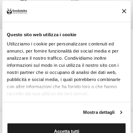
SKU
10519
TIPO DI CONFEZIONE
Sottovuoto
PESO NETTO
300,0 gr
Questo sito web utilizza i cookie
Utilizziamo i cookie per personalizzare contenuti ed
annunci, per fornire funzionalità dei social media e per
Scopri altri prodotti di
analizzare il nostro traffico. Condividiamo inoltre
Lievito Madre
informazioni sul modo in cui utilizza il nostro sito con i
nostri partner che si occupano di analisi dei dati web,
Arezzo (AR)
pubblicità e social media, i quali potrebbero combinarle
Lievito Madre
Scopri tutti i prodotti
con altre informazioni che ha fornito loro o che hanno
raccolto dal suo utilizzo dei loro servizi.
Mostra dettagli
Accetta tutti