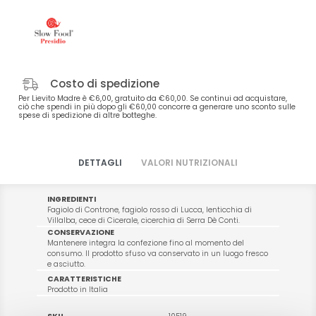
Costo di spedizione
Per Lievito Madre è €6,00, gratuito da €60,00. Se continui ad acquistare,
ciò che spendi in più dopo gli €60,00 concorre a generare uno sconto sulle
spese di spedizione di altre botteghe.
DETTAGLI
VALORI NUTRIZIONALI
INGREDIENTI
Fagiolo di Controne, fagiolo rosso di Lucca, lenticchia di
Villalba, cece di Cicerale, cicerchia di Serra Dè Conti.
CONSERVAZIONE
Mantenere integra la confezione fino al momento del
consumo. Il prodotto sfuso va conservato in un luogo fresco
e asciutto.
CARATTERISTICHE
Prodotto in Italia