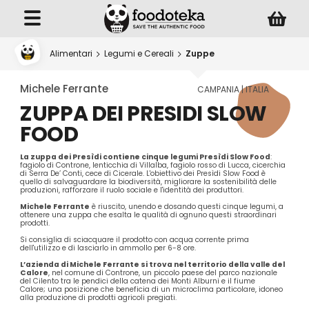
Alimentari
Legumi e Cereali
Zuppe
Michele Ferrante
CAMPANIA | ITALIA
ZUPPA DEI PRESIDI SLOW
FOOD
La zuppa dei Presìdi contiene cinque legumi Presìdi Slow Food
:
fagiolo di Controne, lenticchia di Villalba, fagiolo rosso di Lucca, cicerchia
di Serra De’ Conti, cece di Cicerale. L'obiettivo dei Presìdi Slow Food è
quello di salvaguardare la biodiversità, migliorare la sostenibilità delle
produzioni, rafforzare il ruolo sociale e l'identità dei produttori.
Michele Ferrante
è riuscito, unendo e dosando questi cinque legumi, a
ottenere una zuppa che esalta le qualità di ognuno questi straordinari
prodotti.
Si consiglia di sciacquare il prodotto con acqua corrente prima
dell'utilizzo e di lasciarlo in ammollo per 6-8 ore.
L’azienda di Michele Ferrante si trova nel territorio della valle del
Calore
, nel comune di Controne, un piccolo paese del parco nazionale
del Cilento tra le pendici della catena dei Monti Alburni e il fiume
Calore; una posizione che beneficia di un microclima particolare, idoneo
alla produzione di prodotti agricoli pregiati.