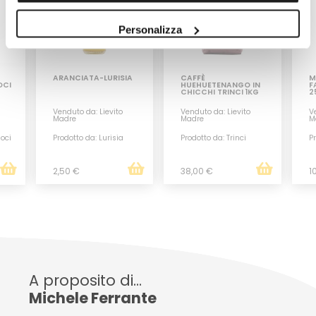
Personalizza
ARANCIATA-LURISIA
CAFFÈ
M
OCI
HUEHUETENANGO IN
F
CHICCHI TRINCI 1KG
2
Venduto da: Lievito
Venduto da: Lievito
Ve
Madre
Madre
M
Noci
Prodotto da: Lurisia
Prodotto da: Trinci
Pr
2,50 €
38,00 €
1
A proposito di...
Michele Ferrante