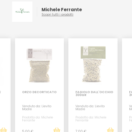
Michele Ferrante
Scopri tutti i prodotti
E
ORZO DECORTICATO
FAGIOLO DALL'OCCHIO
F
300GR
3
Venduto da: Lievito
Venduto da: Lievito
Ve
Madre
Madre
M
Prodotto da: Michele
Prodotto da: Michele
Pr
Ferrante
Ferrante
F
5,00 €
7,00 €
1